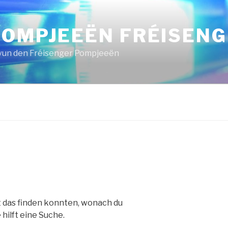
POMPJEEËN FRÉISENG
 vun den Fréisenger Pompjeeën
cht das finden konnten, wonach du
hilft eine Suche.