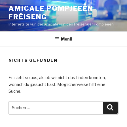
Zum
AMICALE POMPJEEËN
Inhalt
FRÉISENG
springen
Internetsite vun der Amicale vun den Fréisenger Pompjeeën
Menü
NICHTS GEFUNDEN
Es sieht so aus, als ob wir nicht das finden konnten,
wonach du gesucht hast. Möglicherweise hilft eine
Suche.
Suche
Suche
nach: