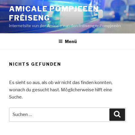
Zum
AMICALE POMPJEEËN
Inhalt
FRÉISENG
springen
Internetsite vun der Amicale vun den Fréisenger Pompjeeën
Menü
NICHTS GEFUNDEN
Es sieht so aus, als ob wir nicht das finden konnten,
wonach du gesucht hast. Möglicherweise hilft eine
Suche.
Suche
Suche
nach: