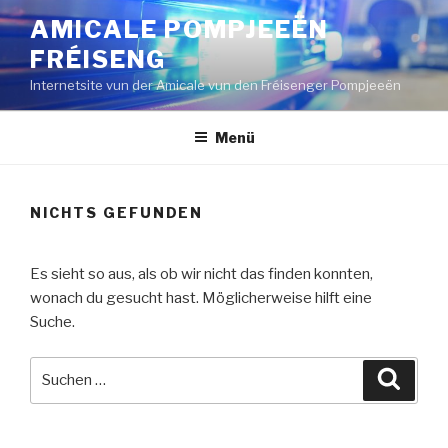
Zum
AMICALE POMPJEEËN
Inhalt
FRÉISENG
springen
Internetsite vun der Amicale vun den Fréisenger Pompjeeën
Menü
NICHTS GEFUNDEN
Es sieht so aus, als ob wir nicht das finden konnten,
wonach du gesucht hast. Möglicherweise hilft eine
Suche.
Suche
Suche
nach: