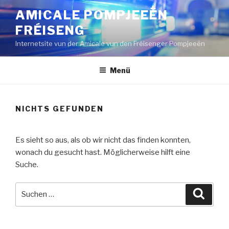
Zum
AMICALE POMPJEEËN
Inhalt
FRÉISENG
springen
Internetsite vun der Amicale vun den Fréisenger Pompjeeën
Menü
NICHTS GEFUNDEN
Es sieht so aus, als ob wir nicht das finden konnten,
wonach du gesucht hast. Möglicherweise hilft eine
Suche.
Suche
Suche
nach: