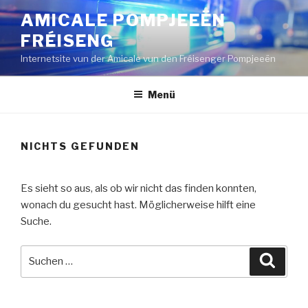
Zum
AMICALE POMPJEEËN
Inhalt
FRÉISENG
springen
Internetsite vun der Amicale vun den Fréisenger Pompjeeën
Menü
NICHTS GEFUNDEN
Es sieht so aus, als ob wir nicht das finden konnten,
wonach du gesucht hast. Möglicherweise hilft eine
Suche.
Suche
Suche
nach: