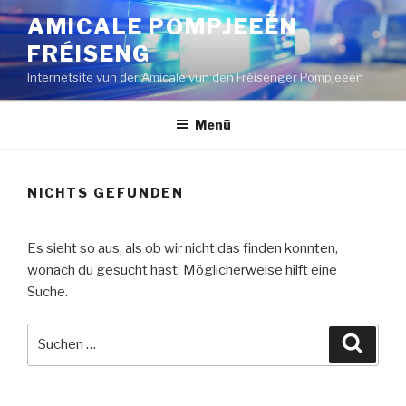
Zum
AMICALE POMPJEEËN
Inhalt
FRÉISENG
springen
Internetsite vun der Amicale vun den Fréisenger Pompjeeën
Menü
NICHTS GEFUNDEN
Es sieht so aus, als ob wir nicht das finden konnten,
wonach du gesucht hast. Möglicherweise hilft eine
Suche.
Suche
Suche
nach: