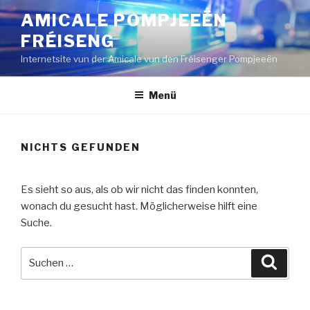
Zum
AMICALE POMPJEEËN
Inhalt
FRÉISENG
springen
Internetsite vun der Amicale vun den Fréisenger Pompjeeën
Menü
NICHTS GEFUNDEN
Es sieht so aus, als ob wir nicht das finden konnten,
wonach du gesucht hast. Möglicherweise hilft eine
Suche.
Suche
Suche
nach: