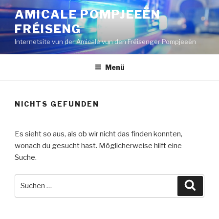
Zum
AMICALE POMPJEEËN
Inhalt
FRÉISENG
springen
Internetsite vun der Amicale vun den Fréisenger Pompjeeën
Menü
NICHTS GEFUNDEN
Es sieht so aus, als ob wir nicht das finden konnten,
wonach du gesucht hast. Möglicherweise hilft eine
Suche.
Suche
Suche
nach: