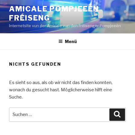
Zum
AMICALE POMPJEEËN
Inhalt
FRÉISENG
springen
Internetsite vun der Amicale vun den Fréisenger Pompjeeën
Menü
NICHTS GEFUNDEN
Es sieht so aus, als ob wir nicht das finden konnten,
wonach du gesucht hast. Möglicherweise hilft eine
Suche.
Suche
Suche
nach: